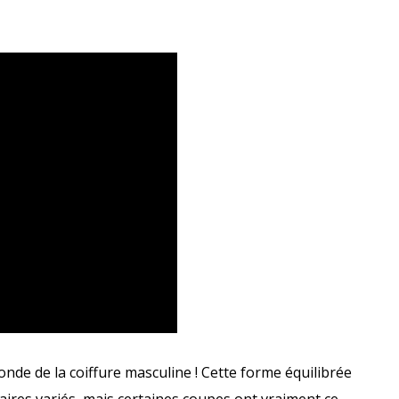
onde de la coiffure masculine ! Cette forme équilibrée
laires variés, mais certaines coupes ont vraiment ce