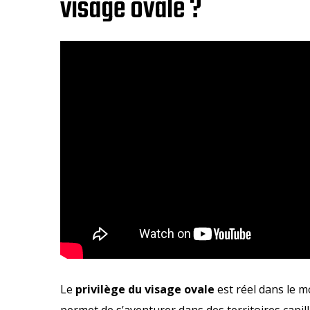
visage ovale ?
Le
privilège du visage ovale
est réel dans le m
permet de s’aventurer dans des territoires capil