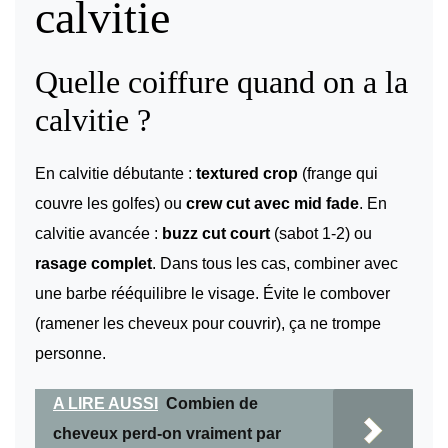
calvitie
Quelle coiffure quand on a la
calvitie ?
En calvitie débutante :
textured crop
(frange qui
couvre les golfes) ou
crew cut avec mid fade
. En
calvitie avancée :
buzz cut court
(sabot 1-2) ou
rasage complet
. Dans tous les cas, combiner avec
une barbe rééquilibre le visage. Évite le combover
(ramener les cheveux pour couvrir), ça ne trompe
personne.
A LIRE AUSSI
Combien de
cheveux perd-on vraiment par