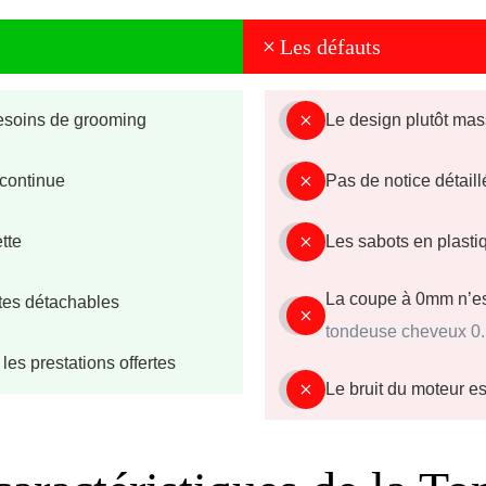
Les défauts
esoins de grooming
Le design plutôt mass
 continue
Pas de notice détail
tte
Les sabots en plasti
La coupe à 0mm n’est
êtes détachables
tondeuse cheveux 0
 les prestations offertes
Le bruit du moteur es