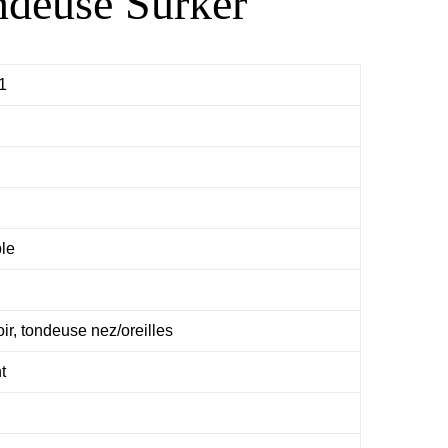
ondeuse Surker
1
ble
ir, tondeuse nez/oreilles
t