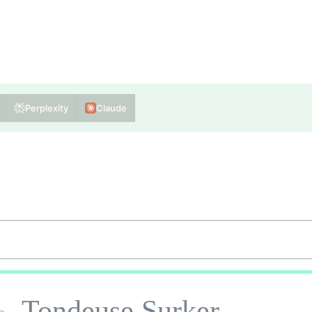
Perplexity
Claude
Tondeuse Surker