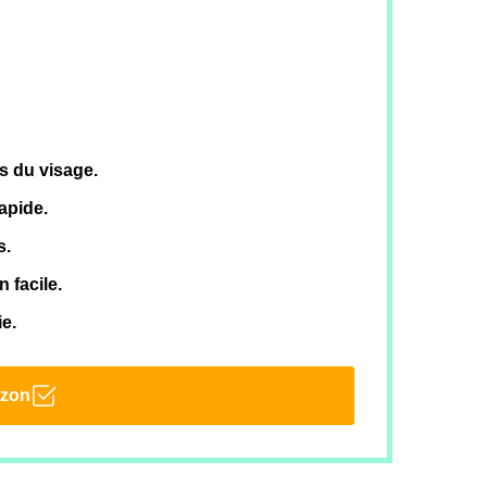
s du visage.
apide.
s.
 facile.
e.
azon