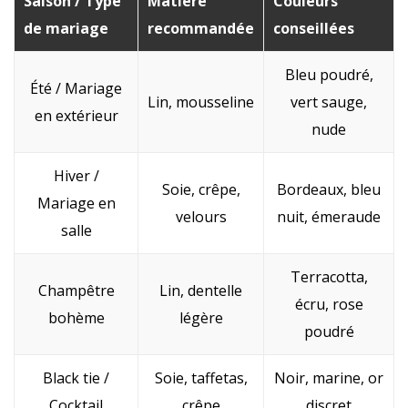
Saison / Type
Matière
Couleurs
de mariage
recommandée
conseillées
Bleu poudré,
Été / Mariage
Lin, mousseline
vert sauge,
en extérieur
nude
Hiver /
Soie, crêpe,
Bordeaux, bleu
Mariage en
velours
nuit, émeraude
salle
Terracotta,
Champêtre
Lin, dentelle
écru, rose
bohème
légère
poudré
Black tie /
Soie, taffetas,
Noir, marine, or
Cocktail
crêpe
discret