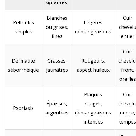
squames
Blanches
Cuir
Pellicules
Légères
ou grises,
chevel
simples
démangeaisons
fines
entier
Cuir
Dermatite
Grasses,
Rougeurs,
chevelu
séborrhéique
jaunâtres
aspect huileux
front,
oreilles
Plaques
Cuir
Épaisses,
rouges,
chevelu
Psoriasis
argentées
démangeaisons
nuque,
intenses
tempes