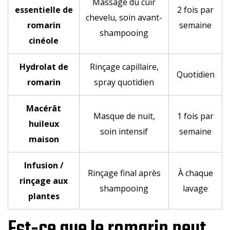
Massage du cuir
essentielle de
2 fois par
chevelu, soin avant-
romarin
semaine
shampooing
cinéole
Hydrolat de
Rinçage capillaire,
Quotidien
romarin
spray quotidien
Macérât
Masque de nuit,
1 fois par
huileux
soin intensif
semaine
maison
Infusion /
Rinçage final après
À chaque
rinçage aux
shampooing
lavage
plantes
Est-ce que le romarin peut