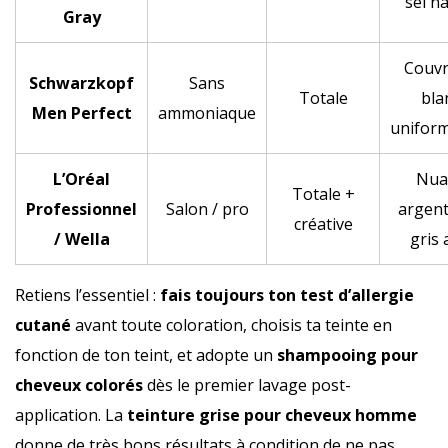
sel n
Gray
Couvr
Schwarzkopf
Sans
Totale
bla
Men Perfect
ammoniaque
unifor
L’Oréal
Nua
Totale +
Professionnel
Salon / pro
argen
créative
/ Wella
gris 
Retiens l’essentiel :
fais toujours ton test d’allergie
cutané
avant toute coloration, choisis ta teinte en
fonction de ton teint, et adopte un
shampooing pour
cheveux colorés
dès le premier lavage post-
application. La
teinture grise pour cheveux homme
donne de très bons résultats à condition de ne pas