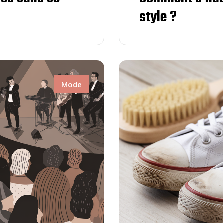
style ?
Mode